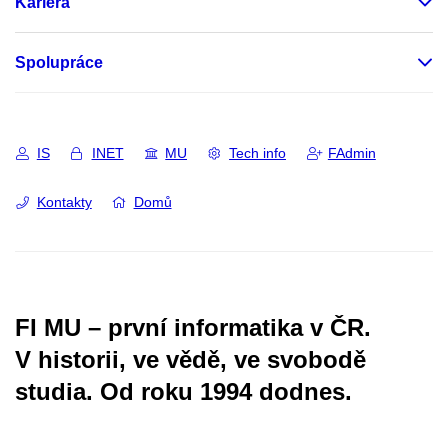
Kariéra
Spolupráce
IS
INET
MU
Tech info
FAdmin
Kontakty
Domů
FI MU – první informatika v ČR.
V historii, ve vědě, ve svobodě
studia.
Od roku 1994 dodnes.