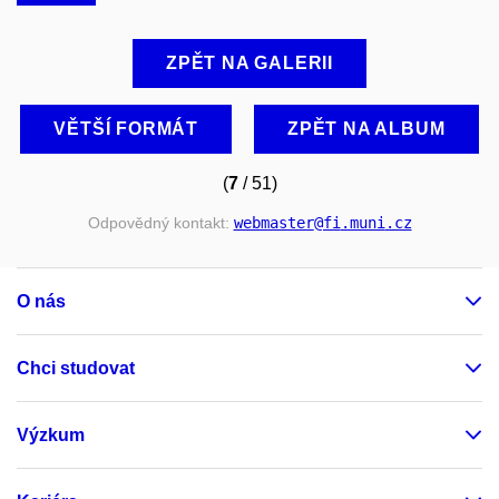
ZPĚT NA GALERII
VĚTŠÍ FORMÁT
ZPĚT NA ALBUM
(
7
/ 51)
Odpovědný kontakt:
webmaster
@fi
.muni
.cz
O nás
Chci studovat
Výzkum