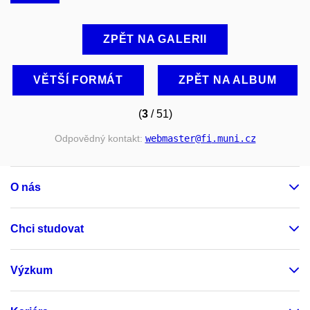
ZPĚT NA GALERII
VĚTŠÍ FORMÁT
ZPĚT NA ALBUM
(
3
/ 51)
Odpovědný kontakt:
webmaster
@fi
.muni
.cz
O nás
Chci studovat
Výzkum