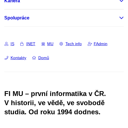
Kariéra
Spolupráce
IS
INET
MU
Tech info
FAdmin
Kontakty
Domů
FI MU – první informatika v ČR.
V historii, ve vědě, ve svobodě
studia.
Od roku 1994 dodnes.