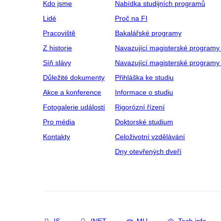
Kdo jsme
Nabídka studijních programů
Lidé
Proč na FI
Pracoviště
Bakalářské programy
Z historie
Navazující magisterské programy
Síň slávy
Navazující magisterské programy 
Důležité dokumenty
Přihláška ke studiu
Akce a konference
Informace o studiu
Fotogalerie událostí
Rigorózní řízení
Pro média
Doktorské studium
Kontakty
Celoživotní vzdělávání
Dny otevřených dveří