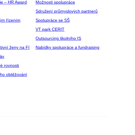
gie – HR Award
Možnosti spolupráce
Sdružení průmyslových partnerů
ým řízením
Spolupráce se SŠ
VT park CERIT
Outsourcing školního IS
tivní ženy na FI
Nabídky spolupráce a fundraising
ráv
é rovnosti
ího obtěžování