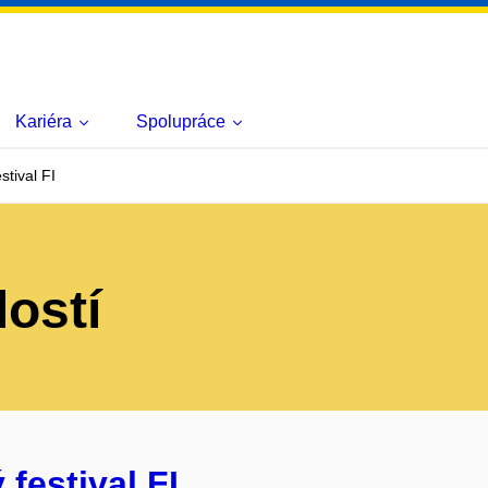
Kariéra
Spolupráce
stival FI
lostí
festival FI