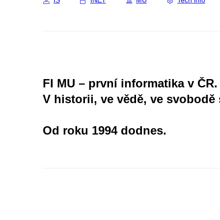
IS
INET
MU
Tech info
FI MU – první informatika v ČR.
V historii, ve vědě, ve svobodě 
Od roku 1994 dodnes.