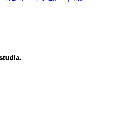
FAdmin
Kontakty
Domů
studia.