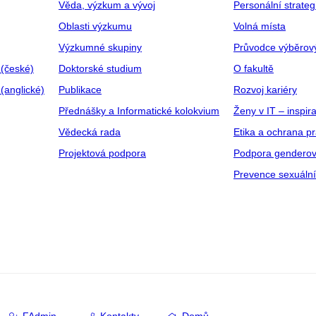
Věda, výzkum a vývoj
Personální strate
Oblasti výzkumu
Volná místa
Výzkumné skupiny
Průvodce výběrov
 (české)
Doktorské studium
O fakultě
(anglické)
Publikace
Rozvoj kariéry
Přednášky a Informatické kolokvium
Ženy v IT – inspira
Vědecká rada
Etika a ochrana p
Projektová podpora
Podpora genderov
Prevence sexuáln