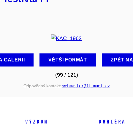
A GALERII
VĚTŠÍ FORMÁT
ZPĚT N
(
99
/ 121)
Odpovědný kontakt:
webmaster
@fi
.muni
.cz
VÝZKUM
KARIÉRA