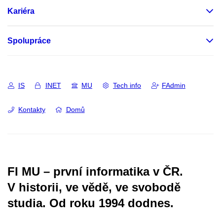
Kariéra
Spolupráce
IS
INET
MU
Tech info
FAdmin
Kontakty
Domů
FI MU – první informatika v ČR.
V historii, ve vědě, ve svobodě
studia.
Od roku 1994 dodnes.