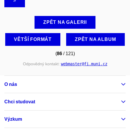
ZPĚT NA GALERII
VĚTŠÍ FORMÁT
ZPĚT NA ALBUM
(
86
/ 121)
Odpovědný kontakt:
webmaster
@fi
.muni
.cz
O nás
Chci studovat
Výzkum