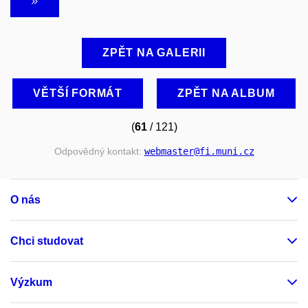
ZPĚT NA GALERII
VĚTŠÍ FORMÁT
ZPĚT NA ALBUM
(
61
/ 121)
Odpovědný kontakt:
webmaster
@fi
.muni
.cz
O nás
Chci studovat
Výzkum