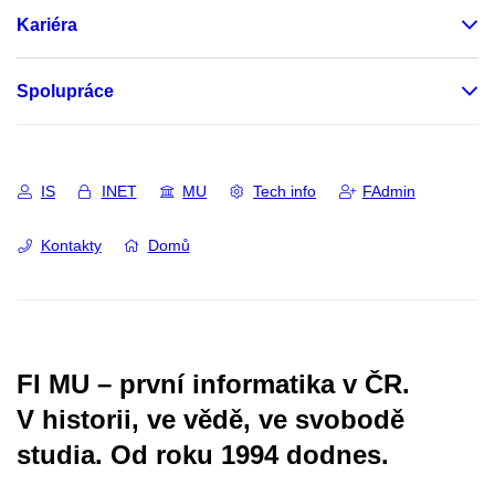
Kariéra
Spolupráce
IS
INET
MU
Tech info
FAdmin
Kontakty
Domů
FI MU – první informatika v ČR.
V historii, ve vědě, ve svobodě
studia.
Od roku 1994 dodnes.