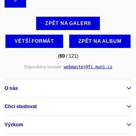
ZPĚT NA GALERII
VĚTŠÍ FORMÁT
ZPĚT NA ALBUM
(
60
/ 121)
Odpovědný kontakt:
webmaster
@fi
.muni
.cz
O nás
Chci studovat
Výzkum