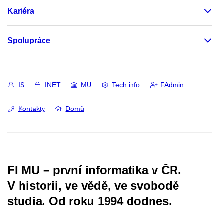
Kariéra
Spolupráce
IS
INET
MU
Tech info
FAdmin
Kontakty
Domů
FI MU – první informatika v ČR.
V historii, ve vědě, ve svobodě
studia.
Od roku 1994 dodnes.