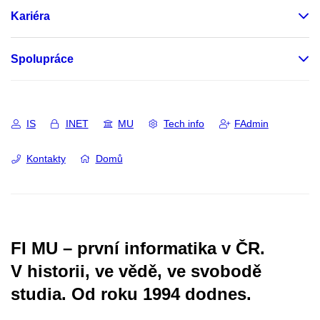
Kariéra
Spolupráce
IS
INET
MU
Tech info
FAdmin
Kontakty
Domů
FI MU – první informatika v ČR.
V historii, ve vědě, ve svobodě
studia.
Od roku 1994 dodnes.