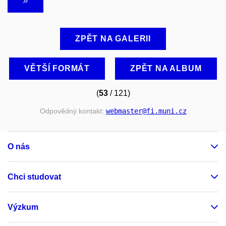
ZPĚT NA GALERII
VĚTŠÍ FORMÁT
ZPĚT NA ALBUM
(
53
/ 121)
Odpovědný kontakt:
webmaster
@fi
.muni
.cz
O nás
Chci studovat
Výzkum