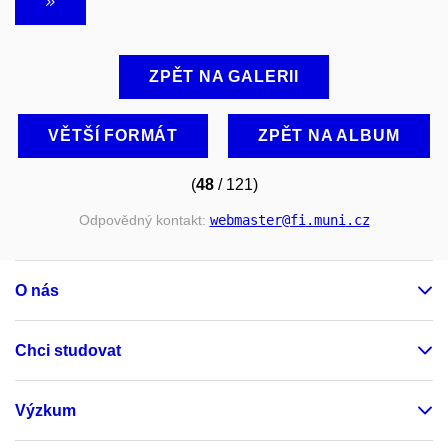
ZPĚT NA GALERII
VĚTŠÍ FORMÁT
ZPĚT NA ALBUM
(
48
/ 121)
Odpovědný kontakt:
webmaster
@fi
.muni
.cz
O nás
Chci studovat
Výzkum