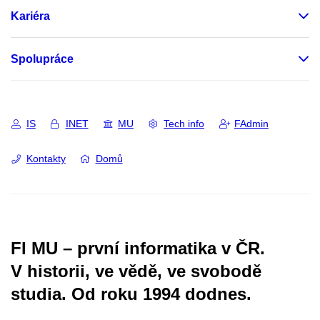
Kariéra
Spolupráce
IS
INET
MU
Tech info
FAdmin
Kontakty
Domů
FI MU – první informatika v ČR.
V historii, ve vědě, ve svobodě
studia.
Od roku 1994 dodnes.