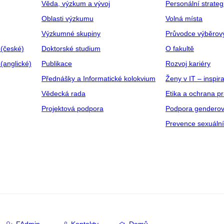
Věda, výzkum a vývoj
Personální strate
Oblasti výzkumu
Volná místa
Výzkumné skupiny
Průvodce výběrov
 (české)
Doktorské studium
O fakultě
(anglické)
Publikace
Rozvoj kariéry
Přednášky a Informatické kolokvium
Ženy v IT – inspira
Vědecká rada
Etika a ochrana p
Projektová podpora
Podpora genderov
Prevence sexuáln