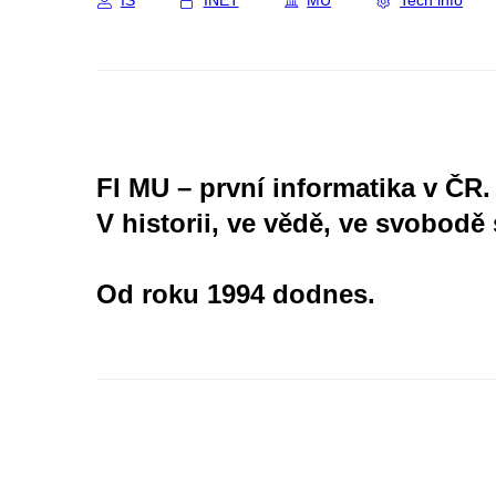
IS
INET
MU
Tech info
FI MU – první informatika v ČR.
V historii, ve vědě, ve svobodě 
Od roku 1994 dodnes.