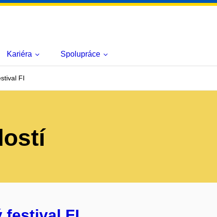
Kariéra
Spolupráce
stival FI
lostí
festival FI