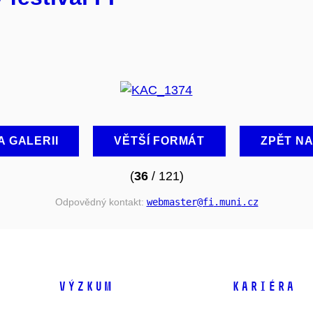
A GALERII
VĚTŠÍ FORMÁT
ZPĚT N
(
36
/ 121)
Odpovědný kontakt:
webmaster
@fi
.muni
.cz
VÝZKUM
KARIÉRA