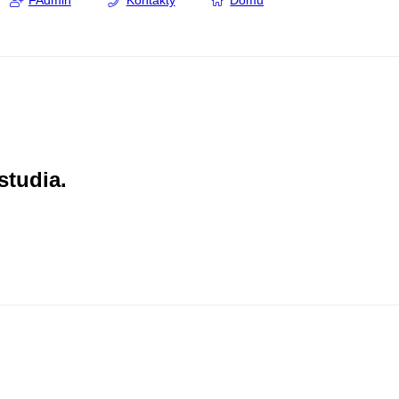
FAdmin
Kontakty
Domů
studia.