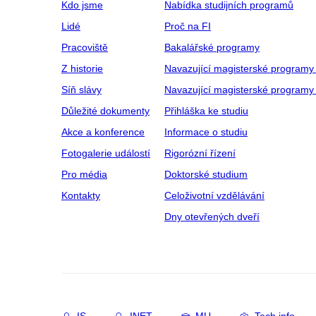
Kdo jsme
Nabídka studijních programů
Lidé
Proč na FI
Pracoviště
Bakalářské programy
Z historie
Navazující magisterské programy
Síň slávy
Navazující magisterské programy 
Důležité dokumenty
Přihláška ke studiu
Akce a konference
Informace o studiu
Fotogalerie událostí
Rigorózní řízení
Pro média
Doktorské studium
Kontakty
Celoživotní vzdělávání
Dny otevřených dveří