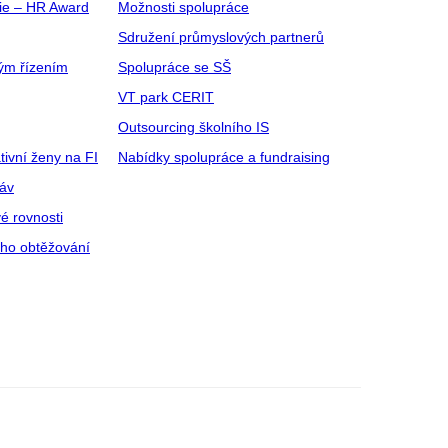
gie – HR Award
Možnosti spolupráce
Sdružení průmyslových partnerů
ým řízením
Spolupráce se SŠ
VT park CERIT
Outsourcing školního IS
tivní ženy na FI
Nabídky spolupráce a fundraising
ráv
é rovnosti
ího obtěžování