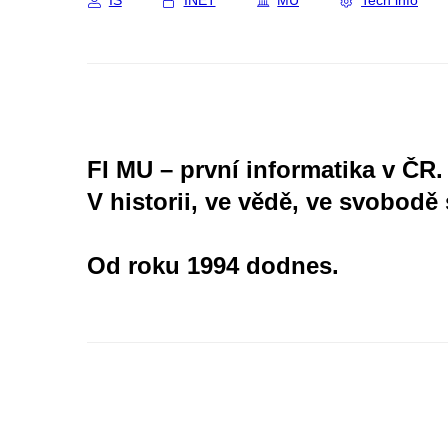
IS
INET
MU
Tech info
FI MU – první informatika v ČR.
V historii, ve vědě, ve svobodě 
Od roku 1994 dodnes.