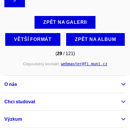
ZPĚT NA GALERII
VĚTŠÍ FORMÁT
ZPĚT NA ALBUM
(
29
/ 121)
Odpovědný kontakt:
webmaster
@fi
.muni
.cz
O nás
Chci studovat
Výzkum