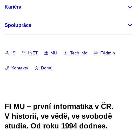
Kariéra
Spolupráce
IS
INET
MU
Tech info
FAdmin
Kontakty
Domů
FI MU – první informatika v ČR.
V historii, ve vědě, ve svobodě
studia.
Od roku 1994 dodnes.