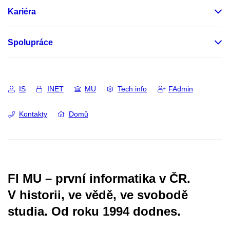
Kariéra
Spolupráce
IS
INET
MU
Tech info
FAdmin
Kontakty
Domů
FI MU – první informatika v ČR.
V historii, ve vědě, ve svobodě
studia.
Od roku 1994 dodnes.