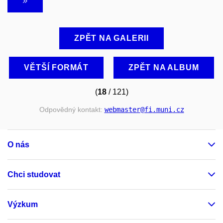
ZPĚT NA GALERII
VĚTŠÍ FORMÁT
ZPĚT NA ALBUM
(
18
/ 121)
Odpovědný kontakt:
webmaster
@fi
.muni
.cz
O nás
Chci studovat
Výzkum