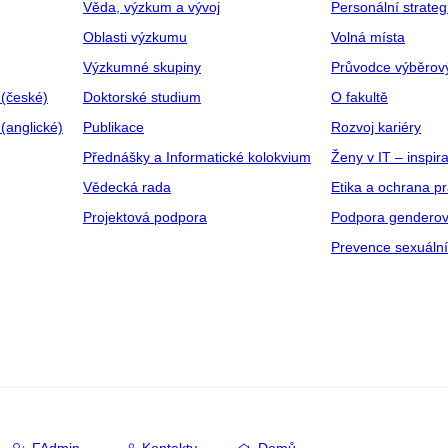
Věda, výzkum a vývoj
Personální strate
Oblasti výzkumu
Volná místa
Výzkumné skupiny
Průvodce výběrov
 (české)
Doktorské studium
O fakultě
(anglické)
Publikace
Rozvoj kariéry
Přednášky a Informatické kolokvium
Ženy v IT – inspira
Vědecká rada
Etika a ochrana p
Projektová podpora
Podpora genderov
Prevence sexuáln