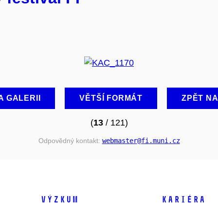
A GALERII
VĚTŠÍ FORMÁT
ZPĚT N
(
13
/ 121)
Odpovědný kontakt:
webmaster
@fi
.muni
.cz
VÝZKUM
KARIÉRA