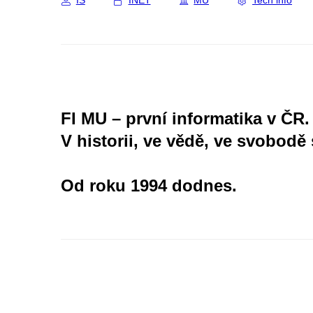
IS
INET
MU
Tech info
FI MU – první informatika v ČR.
V historii, ve vědě, ve svobodě 
Od roku 1994 dodnes.