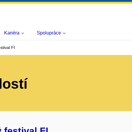
Kariéra
Spolupráce
stival FI
lostí
festival FI