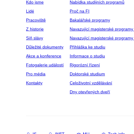
Kdo jsme
Nabídka studijních programů
Lidé
Proč na FI
Pracoviště
Bakalářské programy
Z historie
Navazující magisterské programy
Síň slávy
Navazující magisterské programy 
Důležité dokumenty
Přihláška ke studiu
Akce a konference
Informace o studiu
Fotogalerie událostí
Rigorózní řízení
Pro média
Doktorské studium
Kontakty
Celoživotní vzdělávání
Dny otevřených dveří