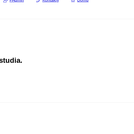
FAdmin
Kontakty
Domů
studia.