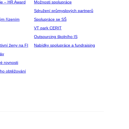
gie – HR Award
Možnosti spolupráce
Sdružení průmyslových partnerů
ým řízením
Spolupráce se SŠ
VT park CERIT
Outsourcing školního IS
tivní ženy na FI
Nabídky spolupráce a fundraising
ráv
é rovnosti
ího obtěžování