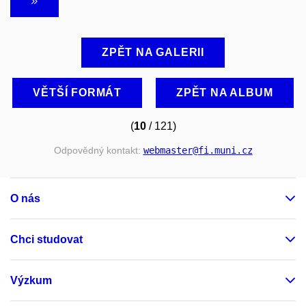
ZPĚT NA GALERII
VĚTŠÍ FORMÁT
ZPĚT NA ALBUM
(
10
/ 121)
Odpovědný kontakt:
webmaster
@fi
.muni
.cz
O nás
Chci studovat
Výzkum