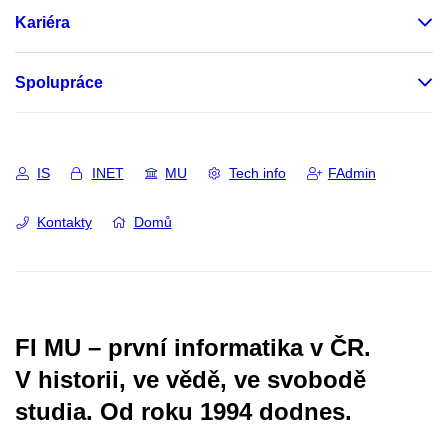
Kariéra
Spolupráce
IS
INET
MU
Tech info
FAdmin
Kontakty
Domů
FI MU – první informatika v ČR.
V historii, ve vědě, ve svobodě
studia.
Od roku 1994 dodnes.