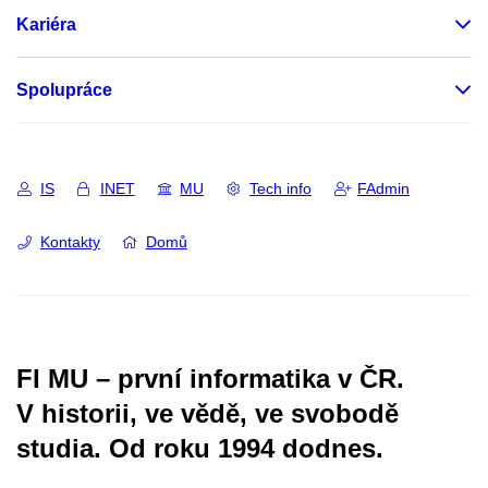
Kariéra
Spolupráce
IS
INET
MU
Tech info
FAdmin
Kontakty
Domů
FI MU – první informatika v ČR.
V historii, ve vědě, ve svobodě
studia.
Od roku 1994 dodnes.