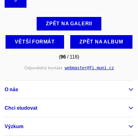
ZPĚT NA GALERII
VĚTŠÍ FORMÁT
ZPĚT NA ALBUM
(
96
/ 118)
Odpovědný kontakt:
webmaster
@fi
.muni
.cz
O nás
Chci studovat
Výzkum