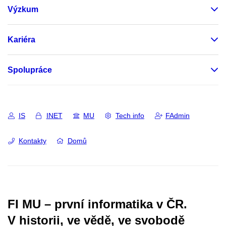
Výzkum
Kariéra
Spolupráce
IS
INET
MU
Tech info
FAdmin
Kontakty
Domů
FI MU – první informatika v ČR.
V historii, ve vědě, ve svobodě