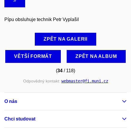
Pípu obsluhuje technik Petr Vyplašil
ZPĚT NA GALERII
VĚTŠÍ FORMÁT
ZPĚT NA ALBUM
(
34
/ 118)
Odpovědný kontakt:
webmaster
@fi
.muni
.cz
O nás
Chci studovat