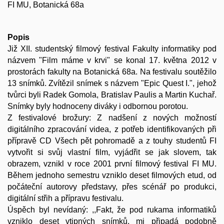
FI MU, Botanická 68a
Popis
Již XII. studentský filmový festival Fakulty informatiky pod
názvem "Film máme v krvi" se konal 17. května 2012 v
prostorách fakulty na Botanická 68a. Na festivalu soutěžilo
13 snímků. Zvítězil snímek s názvem "Epic Quest I.", jehož
tvůrci byli Radek Gomola, Bratislav Paulis a Martin Kuchař.
Snímky byly hodnoceny diváky i odbornou porotou.
Z festivalové brožury: Z nadšení z nových možností
digitálního zpracování videa, z potřeb identifikovaných při
přípravě CD Všech pět pohromadě a z touhy studentů FI
vytvořit si svůj vlastní film, vyjádřit se jak slovem, tak
obrazem, vznikl v roce 2001 první filmový festival FI MU.
Během jednoho semestru vzniklo deset filmových etud, od
počáteční autorovy představy, přes scénář po produkci,
digitální střih a přípravu festivalu.
Úspěch byl nevídaný: ,,Fakt, že pod rukama informatiků
vzniklo deset vtipných snímků, mi připadá podobně