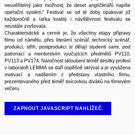
neuvěřitelný jako možnost, že deset angličtinářů napíše
operační systém.“ Festival se od té doby opakoval již
každoročně a laťka kvality i návštěvnost festivalu se
neustále zvyšovala.
Charakteristické a cenné je, že všechny etapy přípravy
filmu od námětu, přes literární scénář, technický scénář,
produkci, střih, postprodukci si dělají studenti sami, pod
patronací a mentorstvím vyučujících předmětů PV110,
PV113 a PV174. Náročnost skloubení téměř desítky profesí
v laboratoři LEMMA se daří úspěšně skrývat a je vyvážena
motivací a nadšením z představy vlastního filmu,
prezentovaného před téměř tisícovkou diváků na filmovém
večeru.
ZAPNOUT JAVASCRIPT NAHLÍŽEČ