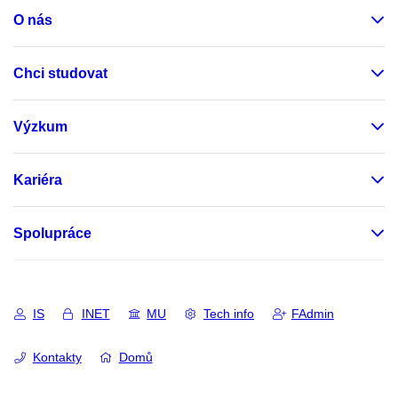
O nás
Chci studovat
Výzkum
Kariéra
Spolupráce
IS
INET
MU
Tech info
FAdmin
Kontakty
Domů