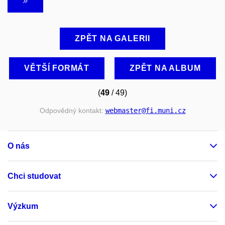
ZPĚT NA GALERII
VĚTŠÍ FORMÁT
ZPĚT NA ALBUM
(
49
/ 49)
Odpovědný kontakt:
webmaster
@fi
.muni
.cz
O nás
Chci studovat
Výzkum