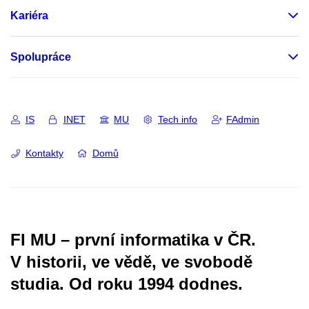
Kariéra
Spolupráce
IS
INET
MU
Tech info
FAdmin
Kontakty
Domů
FI MU – první informatika v ČR.
V historii, ve vědě, ve svobodě
studia.
Od roku 1994 dodnes.