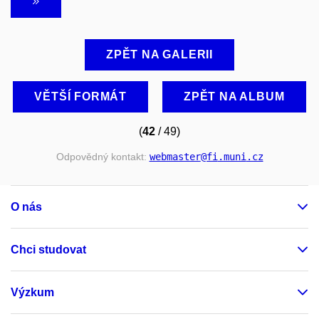
ZPĚT NA GALERII
VĚTŠÍ FORMÁT
ZPĚT NA ALBUM
(
42
/ 49)
Odpovědný kontakt:
webmaster
@fi
.muni
.cz
O nás
Chci studovat
Výzkum