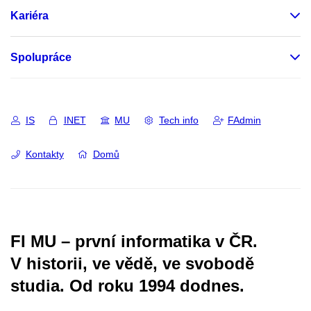
Kariéra
Spolupráce
IS
INET
MU
Tech info
FAdmin
Kontakty
Domů
FI MU – první informatika v ČR.
V historii, ve vědě, ve svobodě
studia.
Od roku 1994 dodnes.