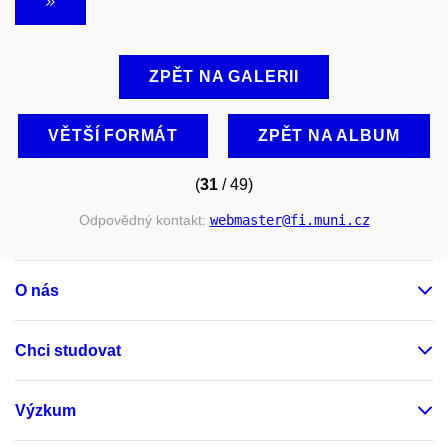
ZPĚT NA GALERII
VĚTŠÍ FORMÁT
ZPĚT NA ALBUM
(
31
/ 49)
Odpovědný kontakt:
webmaster
@fi
.muni
.cz
O nás
Chci studovat
Výzkum