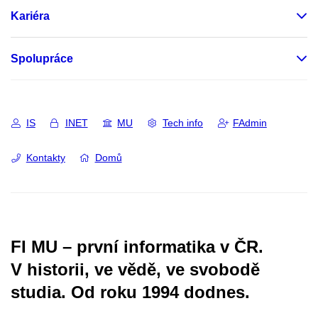
Kariéra
Spolupráce
IS
INET
MU
Tech info
FAdmin
Kontakty
Domů
FI MU – první informatika v ČR.
V historii, ve vědě, ve svobodě
studia.
Od roku 1994 dodnes.