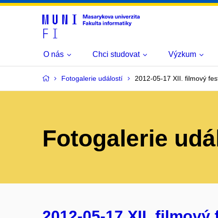
O nás
Chci studovat
Výzkum
Fotogalerie událostí
2012-05-17 XII. filmový fest
Fotogalerie udá
2012-05-17 XII. filmový f