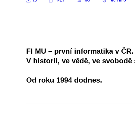
IS
INET
MU
Tech info
FI MU – první informatika v ČR.
V historii, ve vědě, ve svobodě 
Od roku 1994 dodnes.