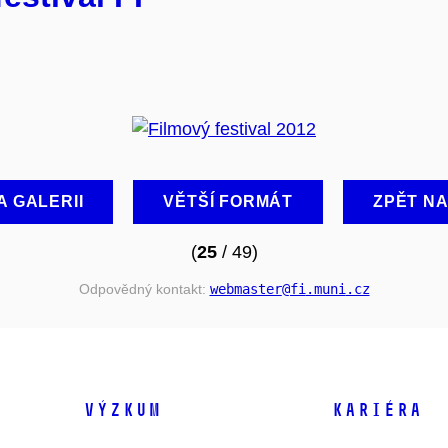
A GALERII
VĚTŠÍ FORMÁT
ZPĚT N
(
25
/ 49)
Odpovědný kontakt:
webmaster
@fi
.muni
.cz
VÝZKUM
KARIÉRA