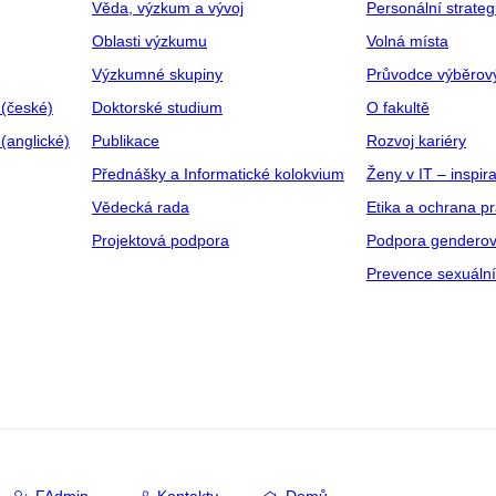
Věda, výzkum a vývoj
Personální strate
Oblasti výzkumu
Volná místa
Výzkumné skupiny
Průvodce výběrov
 (české)
Doktorské studium
O fakultě
(anglické)
Publikace
Rozvoj kariéry
Přednášky a Informatické kolokvium
Ženy v IT – inspira
Vědecká rada
Etika a ochrana p
Projektová podpora
Podpora genderov
Prevence sexuáln