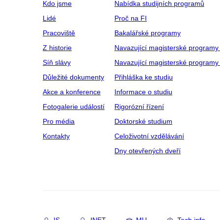
Kdo jsme
Nabídka studijních programů
Lidé
Proč na FI
Pracoviště
Bakalářské programy
Z historie
Navazující magisterské programy
Síň slávy
Navazující magisterské programy 
Důležité dokumenty
Přihláška ke studiu
Akce a konference
Informace o studiu
Fotogalerie událostí
Rigorózní řízení
Pro média
Doktorské studium
Kontakty
Celoživotní vzdělávání
Dny otevřených dveří