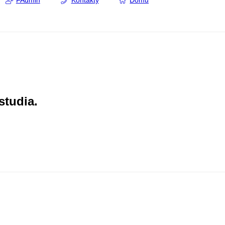
FAdmin
Kontakty
Domů
studia.