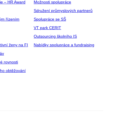
gie – HR Award
Možnosti spolupráce
Sdružení průmyslových partnerů
ým řízením
Spolupráce se SŠ
VT park CERIT
Outsourcing školního IS
tivní ženy na FI
Nabídky spolupráce a fundraising
ráv
é rovnosti
ího obtěžování