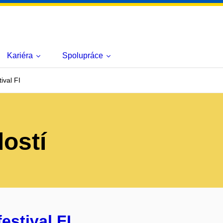
Kariéra
Spolupráce
ival FI
lostí
estival FI