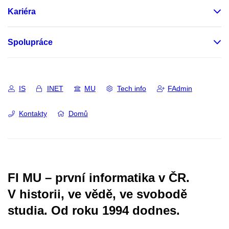
Kariéra
Spolupráce
IS
INET
MU
Tech info
FAdmin
Kontakty
Domů
FI MU – první informatika v ČR.
V historii, ve vědě, ve svobodě
studia.
Od roku 1994 dodnes.