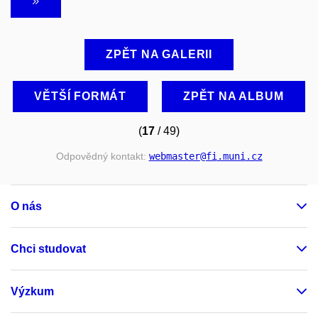
ZPĚT NA GALERII
VĚTŠÍ FORMÁT
ZPĚT NA ALBUM
(
17
/ 49)
Odpovědný kontakt:
webmaster
@fi
.muni
.cz
O nás
Chci studovat
Výzkum