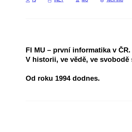
IS
INET
MU
Tech info
FI MU – první informatika v ČR.
V historii, ve vědě, ve svobodě 
Od roku 1994 dodnes.