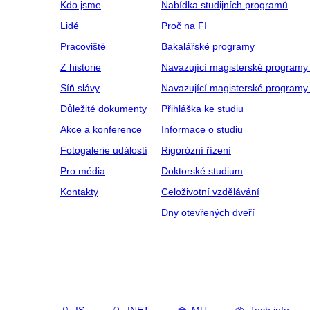
Kdo jsme
Nabídka studijních programů
Lidé
Proč na FI
Pracoviště
Bakalářské programy
Z historie
Navazující magisterské programy
Síň slávy
Navazující magisterské programy 
Důležité dokumenty
Přihláška ke studiu
Akce a konference
Informace o studiu
Fotogalerie událostí
Rigorózní řízení
Pro média
Doktorské studium
Kontakty
Celoživotní vzdělávání
Dny otevřených dveří