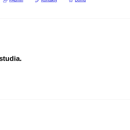
FAdmin
Kontakty
Domů
studia.