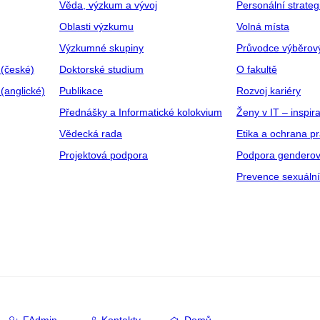
Věda, výzkum a vývoj
Personální strate
Oblasti výzkumu
Volná místa
Výzkumné skupiny
Průvodce výběrov
 (české)
Doktorské studium
O fakultě
(anglické)
Publikace
Rozvoj kariéry
Přednášky a Informatické kolokvium
Ženy v IT – inspira
Vědecká rada
Etika a ochrana p
Projektová podpora
Podpora genderov
Prevence sexuáln