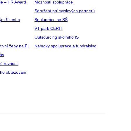
gie – HR Award
Možnosti spolupráce
Sdružení průmyslových partnerů
ým řízením
Spolupráce se SŠ
VT park CERIT
Outsourcing školního IS
tivní ženy na FI
Nabídky spolupráce a fundraising
ráv
é rovnosti
ího obtěžování