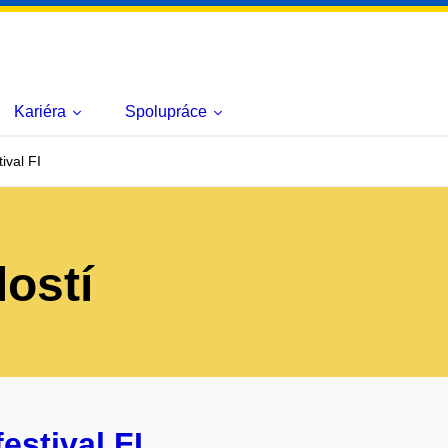
Kariéra
Spolupráce
ival FI
lostí
estival FI