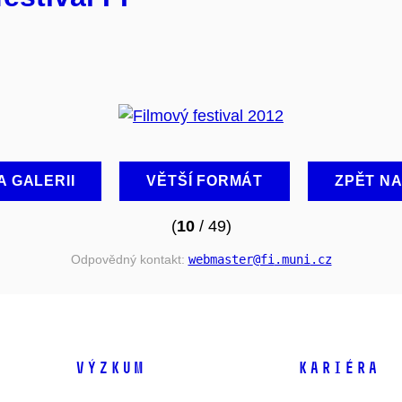
A GALERII
VĚTŠÍ FORMÁT
ZPĚT N
(
10
/ 49)
Odpovědný kontakt:
webmaster
@fi
.muni
.cz
VÝZKUM
KARIÉRA