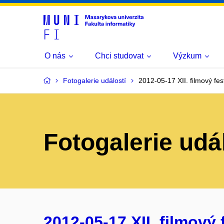
O nás
Chci studovat
Výzkum
Fotogalerie událostí
2012-05-17 XII. filmový fest
Fotogalerie udá
2012-05-17 XII. filmový f