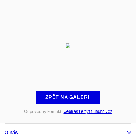
ZPĚT NA GALERII
Odpovědný kontakt:
webmaster
@fi
.muni
.cz
O nás