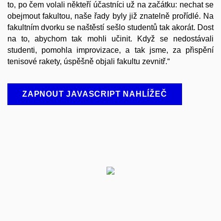
to, po čem volali někteří účastníci už na začátku: nechat se
obejmout fakultou, naše řady byly již znatelně prořídlé. Na
fakultním dvorku se naštěstí sešlo studentů tak akorát. Dost
na to, abychom tak mohli učinit. Když se nedostávali
studenti, pomohla improvizace, a tak jsme, za přispění
tenisové rakety, úspěšně objali fakultu zevnitř.“
ZAPNOUT JAVASCRIPT NAHLÍŽEČ