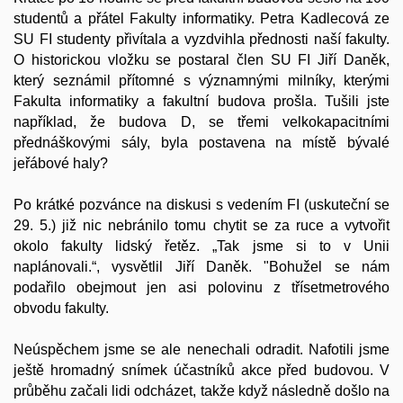
studentů a přátel Fakulty informatiky. Petra Kadlecová ze
SU FI studenty přivítala a vyzdvihla přednosti naší fakulty.
O historickou vložku se postaral člen SU FI Jiří Daněk,
který seznámil přítomné s významnými milníky, kterými
Fakulta informatiky a fakultní budova prošla. Tušili jste
například, že budova D, se třemi velkokapacitními
přednáškovými sály, byla postavena na místě bývalé
jeřábové haly?
Po krátké pozvánce na diskusi s vedením FI (uskuteční se
29. 5.) již nic nebránilo tomu chytit se za ruce a vytvořit
okolo fakulty lidský řetěz. „Tak jsme si to v Unii
naplánovali.“, vysvětlil Jiří Daněk. "Bohužel se nám
podařilo obejmout jen asi polovinu z třísetmetrového
obvodu fakulty.
Neúspěchem jsme se ale nenechali odradit. Nafotili jsme
ještě hromadný snímek účastníků akce před budovou. V
průběhu začali lidi odcházet, takže když následně došlo na