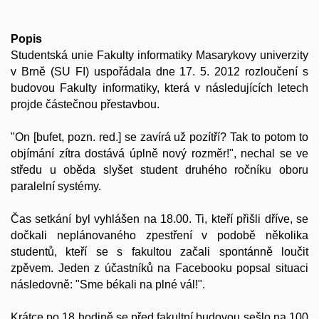
Popis
Studentská unie Fakulty informatiky Masarykovy univerzity
v Brně (SU FI) uspořádala dne 17. 5. 2012 rozloučení s
budovou Fakulty informatiky, která v následujících letech
projde částečnou přestavbou.
"On [bufet, pozn. red.] se zavírá už pozítří? Tak to potom to
objímání zítra dostává úplně nový rozměr!", nechal se ve
středu u oběda slyšet student druhého ročníku oboru
paralelní systémy.
Čas setkání byl vyhlášen na 18.00. Ti, kteří přišli dříve, se
dočkali neplánovaného zpestření v podobě několika
studentů, kteří se s fakultou začali spontánně loučit
zpěvem. Jeden z účastníků na Facebooku popsal situaci
následovně: "Sme békali na plné vál!".
Krátce po 18 hodině se před fakultní budovou sešlo na 100