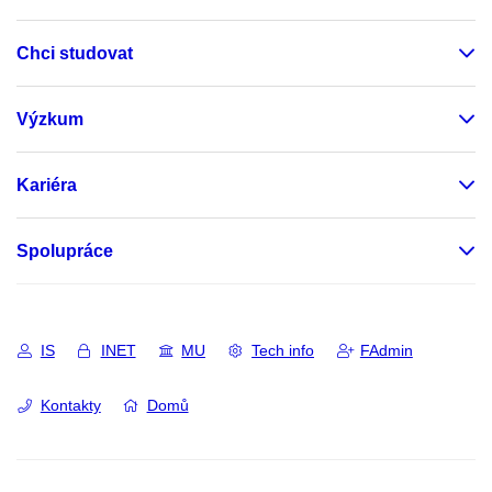
Chci studovat
Výzkum
Kariéra
Spolupráce
IS
INET
MU
Tech info
FAdmin
Kontakty
Domů