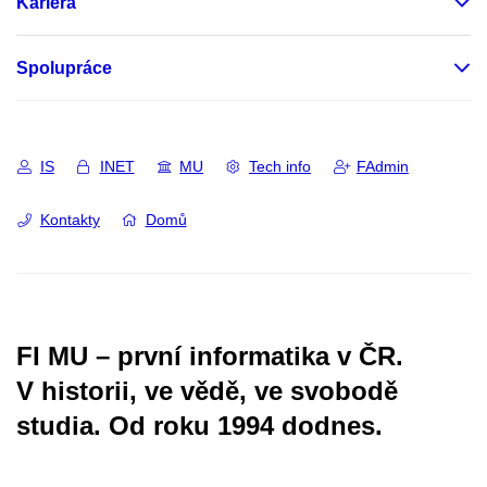
Kariéra
Spolupráce
IS
INET
MU
Tech info
FAdmin
Kontakty
Domů
FI MU – první informatika v ČR.
V historii, ve vědě, ve svobodě
studia.
Od roku 1994 dodnes.