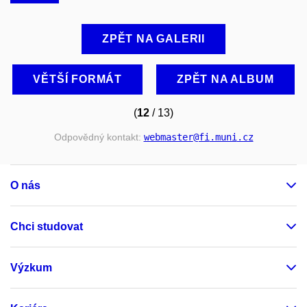
ZPĚT NA GALERII
VĚTŠÍ FORMÁT
ZPĚT NA ALBUM
(
12
/ 13)
Odpovědný kontakt:
webmaster
@fi
.muni
.cz
O nás
Chci studovat
Výzkum