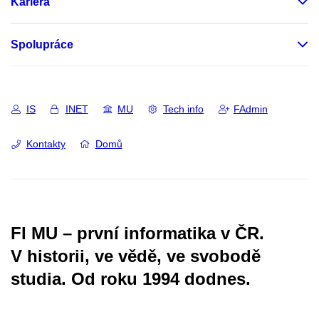
Kariéra
Spolupráce
IS
INET
MU
Tech info
FAdmin
Kontakty
Domů
FI MU – první informatika v ČR.
V historii, ve vědě, ve svobodě
studia.
Od roku 1994 dodnes.