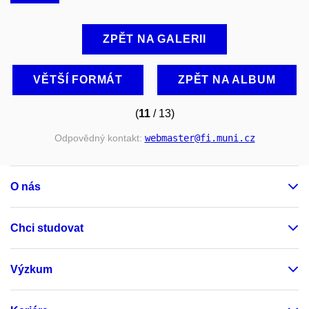
ZPĚT NA GALERII
VĚTŠÍ FORMÁT
ZPĚT NA ALBUM
(
11
/ 13)
Odpovědný kontakt:
webmaster
@fi
.muni
.cz
O nás
Chci studovat
Výzkum