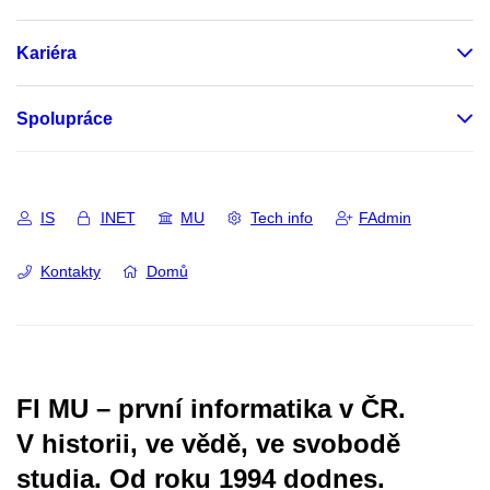
Kariéra
Spolupráce
IS
INET
MU
Tech info
FAdmin
Kontakty
Domů
FI MU – první informatika v ČR.
V historii, ve vědě, ve svobodě
studia.
Od roku 1994 dodnes.