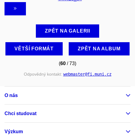
ZPĚT NA GALERII
VĚTŠÍ FORMÁT
ZPĚT NA ALBUM
(
60
/ 73)
Odpovědný kontakt:
webmaster
@fi
.muni
.cz
O nás
Chci studovat
Výzkum