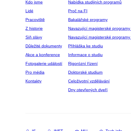
Kdo jsme
Nabídka studijních programů
Lidé
Proč na FI
Pracoviště
Bakalářské programy
Z historie
Navazující magisterské programy
Síň slávy
Navazující magisterské programy 
Důležité dokumenty
Přihláška ke studiu
Akce a konference
Informace o studiu
Fotogalerie událostí
Rigorózní řízení
Pro média
Doktorské studium
Kontakty
Celoživotní vzdělávání
Dny otevřených dveří