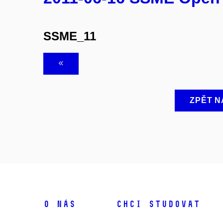
SSME_11
ZPĚT N
O NÁS
CHCI STUDOVAT