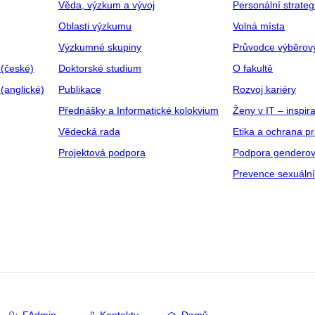
Věda, výzkum a vývoj
Personální strate
Oblasti výzkumu
Volná místa
Výzkumné skupiny
Průvodce výběrov
 (české)
Doktorské studium
O fakultě
(anglické)
Publikace
Rozvoj kariéry
Přednášky a Informatické kolokvium
Ženy v IT – inspira
Vědecká rada
Etika a ochrana p
Projektová podpora
Podpora genderov
Prevence sexuáln