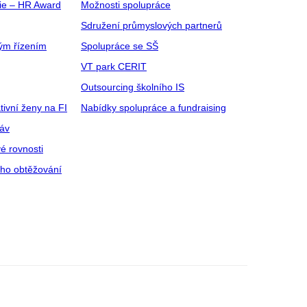
gie – HR Award
Možnosti spolupráce
Sdružení průmyslových partnerů
ým řízením
Spolupráce se SŠ
VT park CERIT
Outsourcing školního IS
tivní ženy na FI
Nabídky spolupráce a fundraising
ráv
é rovnosti
ího obtěžování