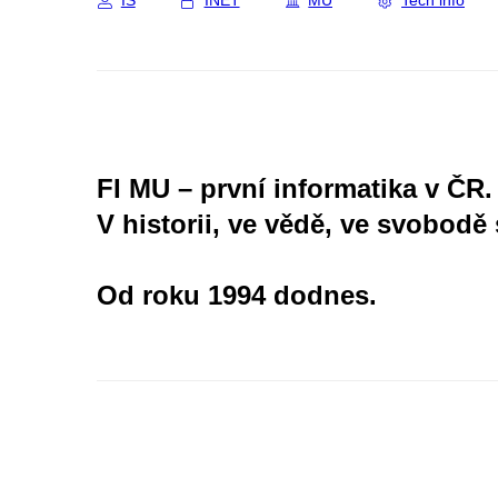
IS
INET
MU
Tech info
FI MU – první informatika v ČR.
V historii, ve vědě, ve svobodě 
Od roku 1994 dodnes.