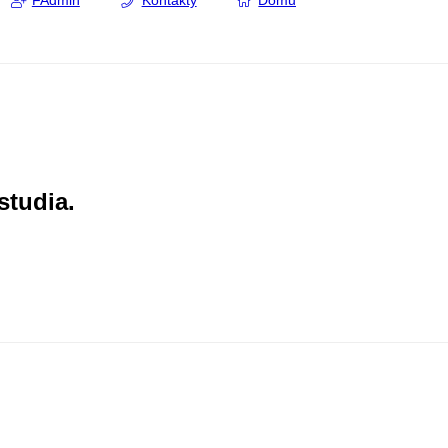
FAdmin
Kontakty
Domů
studia.