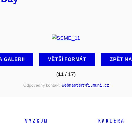
A GALERII
VĚTŠÍ FORMÁT
ZPĚT N
(
11
/ 17)
Odpovědný kontakt:
webmaster
@fi
.muni
.cz
VÝZKUM
KARIÉRA