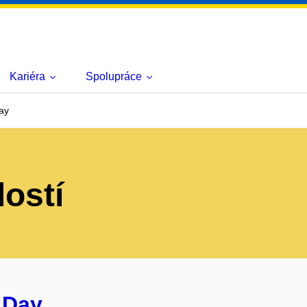
Kariéra
Spolupráce
ay
lostí
 Day