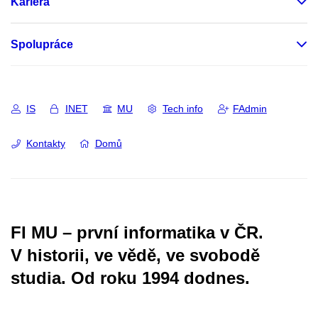
Kariéra
Spolupráce
IS
INET
MU
Tech info
FAdmin
Kontakty
Domů
FI MU – první informatika v ČR.
V historii, ve vědě, ve svobodě
studia.
Od roku 1994 dodnes.