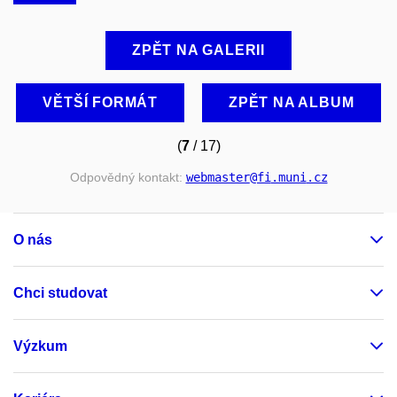
ZPĚT NA GALERII
VĚTŠÍ FORMÁT
ZPĚT NA ALBUM
(
7
/ 17)
Odpovědný kontakt:
webmaster
@fi
.muni
.cz
O nás
Chci studovat
Výzkum