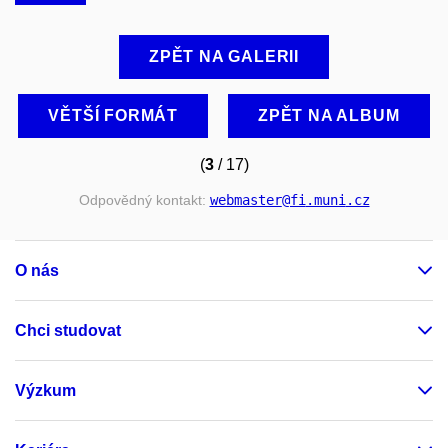
ZPĚT NA GALERII
VĚTŠÍ FORMÁT
ZPĚT NA ALBUM
(
3
/ 17)
Odpovědný kontakt:
webmaster
@fi
.muni
.cz
O nás
Chci studovat
Výzkum