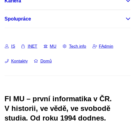
Kariéra
Spolupráce
IS
INET
MU
Tech info
FAdmin
Kontakty
Domů
FI MU – první informatika v ČR.
V historii, ve vědě, ve svobodě
studia.
Od roku 1994 dodnes.