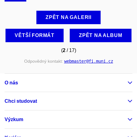
ZPĚT NA GALERII
VĚTŠÍ FORMÁT
ZPĚT NA ALBUM
(
2
/ 17)
Odpovědný kontakt:
webmaster
@fi
.muni
.cz
O nás
Chci studovat
Výzkum