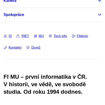
Kariéra
Spolupráce
IS
INET
MU
Tech info
FAdmin
Kontakty
Domů
FI MU – první informatika v ČR.
V historii, ve vědě, ve svobodě
studia.
Od roku 1994 dodnes.