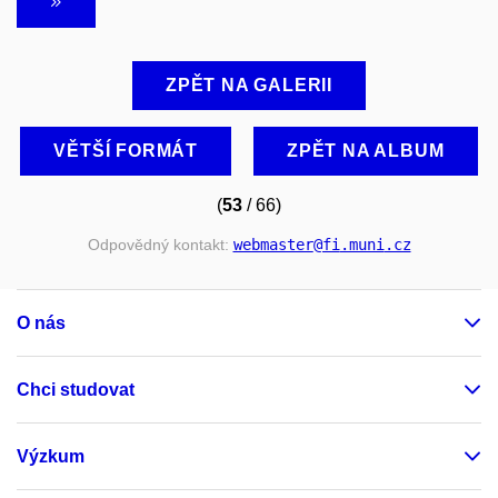
ZPĚT NA GALERII
VĚTŠÍ FORMÁT
ZPĚT NA ALBUM
(
53
/ 66)
Odpovědný kontakt:
webmaster
@fi
.muni
.cz
O nás
Chci studovat
Výzkum