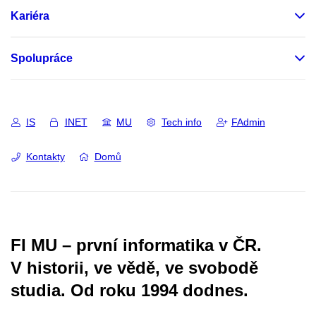
Kariéra
Spolupráce
IS
INET
MU
Tech info
FAdmin
Kontakty
Domů
FI MU – první informatika v ČR.
V historii, ve vědě, ve svobodě
studia.
Od roku 1994 dodnes.