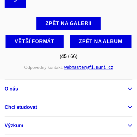
ZPĚT NA GALERII
VĚTŠÍ FORMÁT
ZPĚT NA ALBUM
(
45
/ 66)
Odpovědný kontakt:
webmaster
@fi
.muni
.cz
O nás
Chci studovat
Výzkum