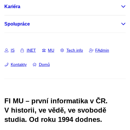
Kariéra
Spolupráce
IS
INET
MU
Tech info
FAdmin
Kontakty
Domů
FI MU – první informatika v ČR.
V historii, ve vědě, ve svobodě
studia.
Od roku 1994 dodnes.