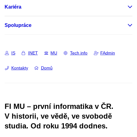
Kariéra
Spolupráce
IS
INET
MU
Tech info
FAdmin
Kontakty
Domů
FI MU – první informatika v ČR.
V historii, ve vědě, ve svobodě
studia.
Od roku 1994 dodnes.