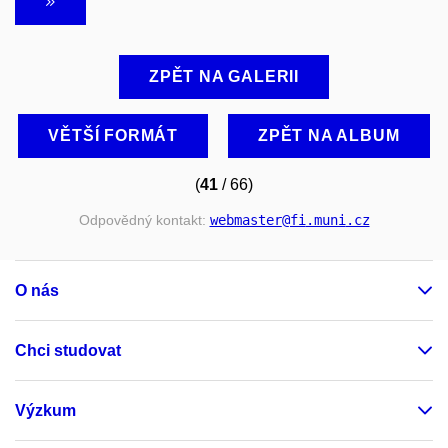
ZPĚT NA GALERII
VĚTŠÍ FORMÁT
ZPĚT NA ALBUM
(
41
/ 66)
Odpovědný kontakt:
webmaster
@fi
.muni
.cz
O nás
Chci studovat
Výzkum