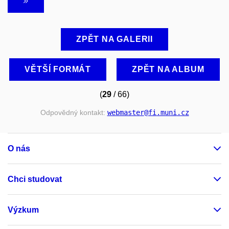
ZPĚT NA GALERII
VĚTŠÍ FORMÁT
ZPĚT NA ALBUM
(
29
/ 66)
Odpovědný kontakt:
webmaster
@fi
.muni
.cz
O nás
Chci studovat
Výzkum