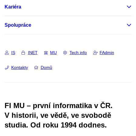
Kariéra
Spolupráce
IS
INET
MU
Tech info
FAdmin
Kontakty
Domů
FI MU – první informatika v ČR.
V historii, ve vědě, ve svobodě
studia.
Od roku 1994 dodnes.