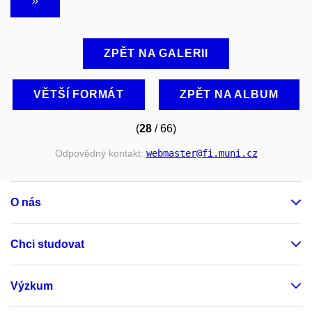
ZPĚT NA GALERII
VĚTŠÍ FORMÁT
ZPĚT NA ALBUM
(
28
/ 66)
Odpovědný kontakt:
webmaster
@fi
.muni
.cz
O nás
Chci studovat
Výzkum