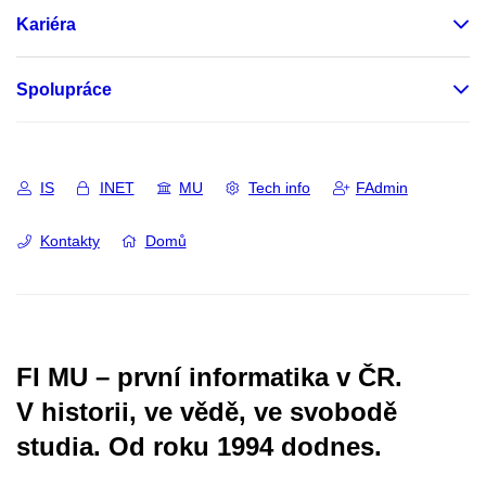
Kariéra
Spolupráce
IS
INET
MU
Tech info
FAdmin
Kontakty
Domů
FI MU – první informatika v ČR.
V historii, ve vědě, ve svobodě
studia.
Od roku 1994 dodnes.