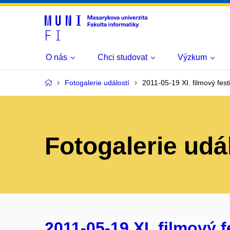
O nás
Chci studovat
Výzkum
Fotogalerie událostí
2011-05-19 XI. filmový festi
Fotogalerie udá
2011-05-19 XI. filmový f