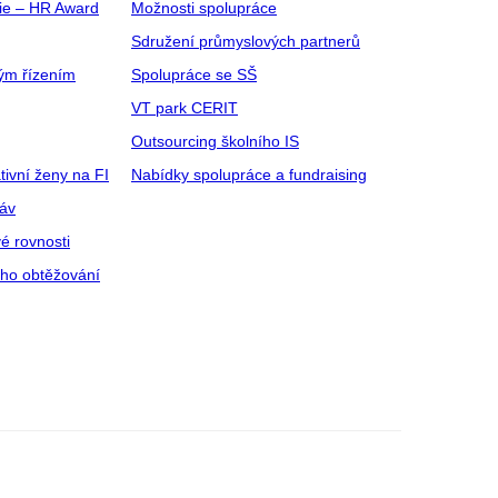
gie – HR Award
Možnosti spolupráce
Sdružení průmyslových partnerů
ým řízením
Spolupráce se SŠ
VT park CERIT
Outsourcing školního IS
tivní ženy na FI
Nabídky spolupráce a fundraising
ráv
é rovnosti
ího obtěžování