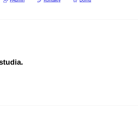
FAdmin
Kontakty
Domů
studia.