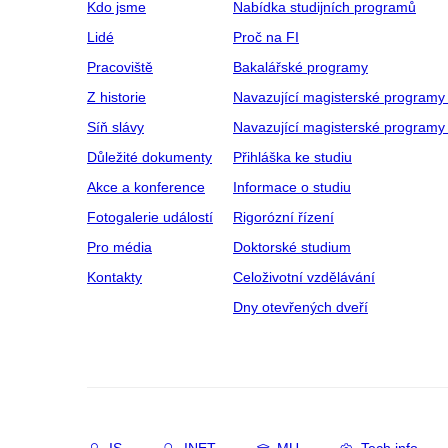
Kdo jsme
Nabídka studijních programů
Lidé
Proč na FI
Pracoviště
Bakalářské programy
Z historie
Navazující magisterské programy
Síň slávy
Navazující magisterské programy 
Důležité dokumenty
Přihláška ke studiu
Akce a konference
Informace o studiu
Fotogalerie událostí
Rigorózní řízení
Pro média
Doktorské studium
Kontakty
Celoživotní vzdělávání
Dny otevřených dveří