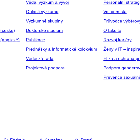
Věda, výzkum a vývoj
Personální strate
Oblasti výzkumu
Volná místa
Výzkumné skupiny
Průvodce výběrov
 (české)
Doktorské studium
O fakultě
(anglické)
Publikace
Rozvoj kariéry
Přednášky a Informatické kolokvium
Ženy v IT – inspira
Vědecká rada
Etika a ochrana p
Projektová podpora
Podpora genderov
Prevence sexuáln