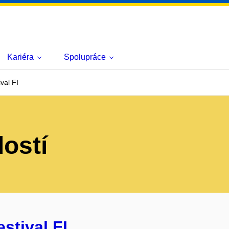
Kariéra
Spolupráce
val FI
lostí
estival FI