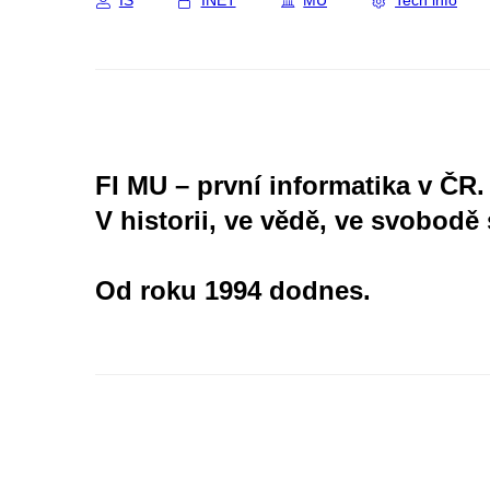
IS
INET
MU
Tech info
FI MU – první informatika v ČR.
V historii, ve vědě, ve svobodě 
Od roku 1994 dodnes.