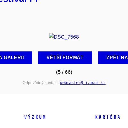
A GALERII
VĚTŠÍ FORMÁT
ZPĚT N
(
5
/ 66)
Odpovědný kontakt:
webmaster
@fi
.muni
.cz
VÝZKUM
KARIÉRA