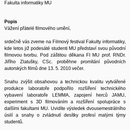
Fakulta informatiky MU
Popis
Vážení přátelé filmového umění,
srdečně vás zveme na Filmový festival Fakulty informatiky,
kde letos již podesáté studenti MU představí svou původní
filmovou tvorbu. Pod záštitou děkana FI MU prof. RNDr.
Jiřího Zlatušky, CSc. proběhne promítání původních
autorských filmů dne 13. 5. 2010 večer.
Snahu zvýšit obsahovou a technickou kvalitu vytvářené
produkce laboratoře podpořilo rozšíření technického
vybavení laboratoře LEMMA, zapojení herců JAMU,
experiment s 3D filmováním a rozšíření spolupráce s
dalšími fakultami MU. Uvidíte výsledek dvousemestrálního
úsilí a snahy o zvládnutí desítky profesí malými týmy
studentů.