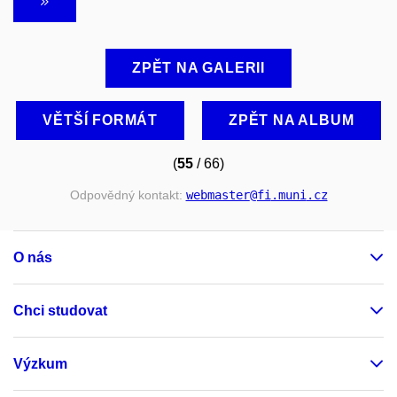
ZPĚT NA GALERII
VĚTŠÍ FORMÁT
ZPĚT NA ALBUM
(
55
/ 66)
Odpovědný kontakt:
webmaster
@fi
.muni
.cz
O nás
Chci studovat
Výzkum