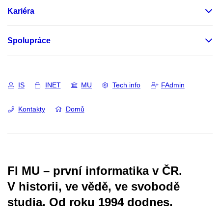
Kariéra
Spolupráce
IS
INET
MU
Tech info
FAdmin
Kontakty
Domů
FI MU – první informatika v ČR.
V historii, ve vědě, ve svobodě
studia.
Od roku 1994 dodnes.