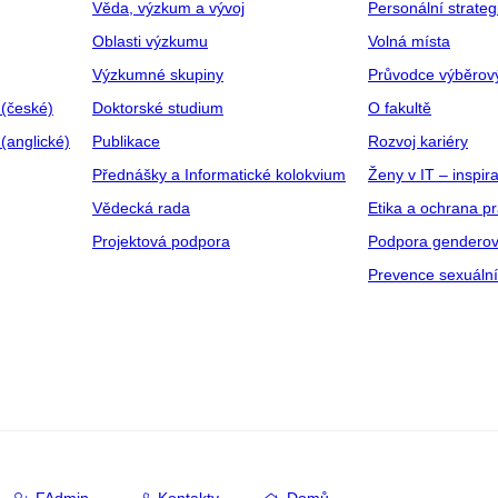
Věda, výzkum a vývoj
Personální strate
Oblasti výzkumu
Volná místa
Výzkumné skupiny
Průvodce výběrov
 (české)
Doktorské studium
O fakultě
(anglické)
Publikace
Rozvoj kariéry
Přednášky a Informatické kolokvium
Ženy v IT – inspira
Vědecká rada
Etika a ochrana p
Projektová podpora
Podpora genderov
Prevence sexuáln