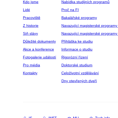
Kdo jsme
Nabídka studijních programů
Lidé
Proč na FI
Pracoviště
Bakalářské programy
Z historie
Navazující magisterské programy
Síň slávy
Navazující magisterské programy 
Důležité dokumenty
Přihláška ke studiu
Akce a konference
Informace o studiu
Fotogalerie událostí
Rigorózní řízení
Pro média
Doktorské studium
Kontakty
Celoživotní vzdělávání
Dny otevřených dveří