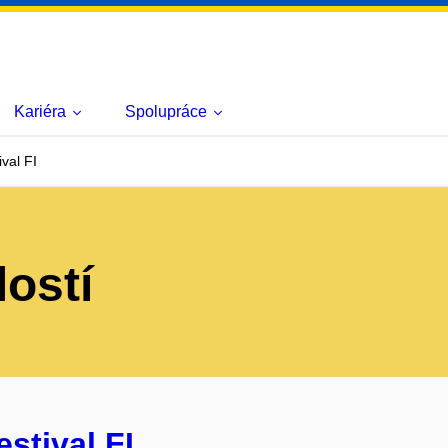
Kariéra
Spolupráce
ival FI
lostí
estival FI