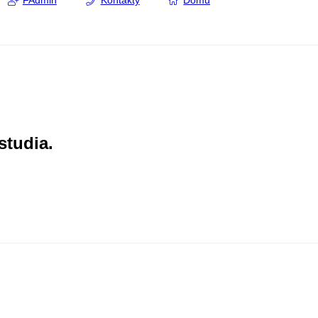
FAdmin
Kontakty
Domů
studia.