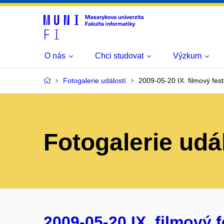
O nás
Chci studovat
Výzkum
Fotogalerie událostí
2009-05-20 IX. filmový fest
Fotogalerie udá
2009-05-20 IX. filmový f