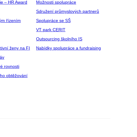
gie – HR Award
Možnosti spolupráce
Sdružení průmyslových partnerů
ým řízením
Spolupráce se SŠ
VT park CERIT
Outsourcing školního IS
tivní ženy na FI
Nabídky spolupráce a fundraising
ráv
é rovnosti
ího obtěžování