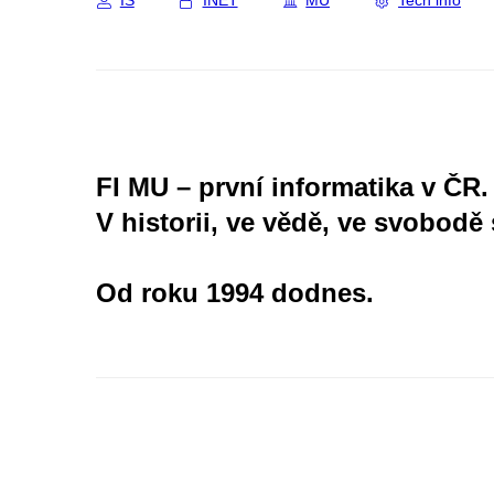
IS
INET
MU
Tech info
FI MU – první informatika v ČR.
V historii, ve vědě, ve svobodě 
Od roku 1994 dodnes.