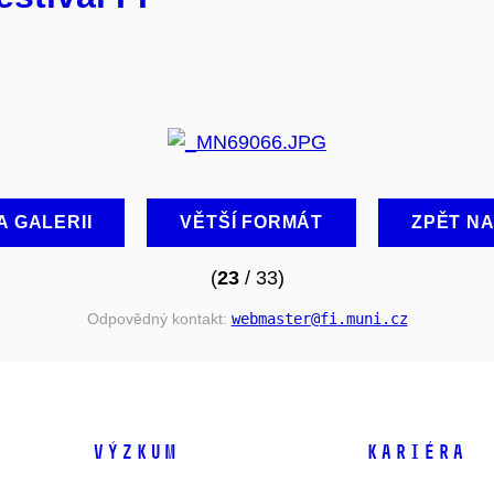
A GALERII
VĚTŠÍ FORMÁT
ZPĚT N
(
23
/ 33)
Odpovědný kontakt:
webmaster
@fi
.muni
.cz
VÝZKUM
KARIÉRA