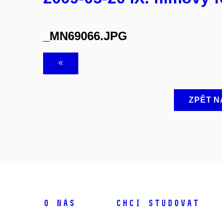
_MN69066.JPG
ZPĚT N
O NÁS
CHCI STUDOVAT