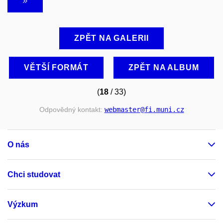
ZPĚT NA GALERII
VĚTŠÍ FORMÁT
ZPĚT NA ALBUM
(
18
/ 33)
Odpovědný kontakt:
webmaster
@fi
.muni
.cz
O nás
Chci studovat
Výzkum