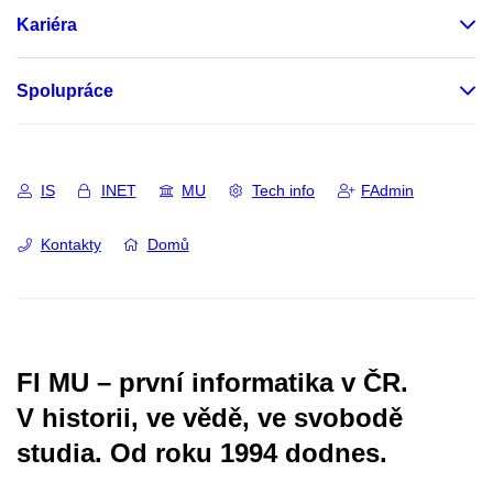
Kariéra
Spolupráce
IS
INET
MU
Tech info
FAdmin
Kontakty
Domů
FI MU – první informatika v ČR.
V historii, ve vědě, ve svobodě
studia.
Od roku 1994 dodnes.