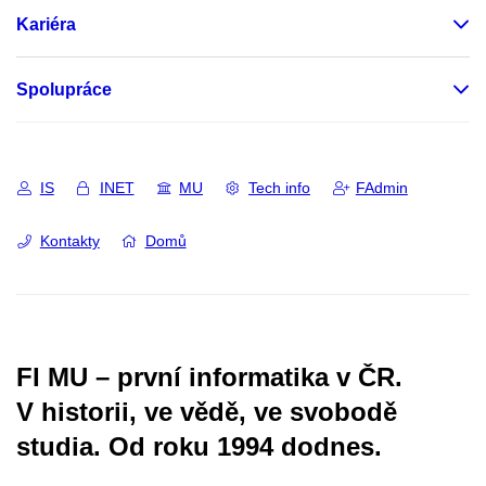
Kariéra
Spolupráce
IS
INET
MU
Tech info
FAdmin
Kontakty
Domů
FI MU – první informatika v ČR.
V historii, ve vědě, ve svobodě
studia.
Od roku 1994 dodnes.