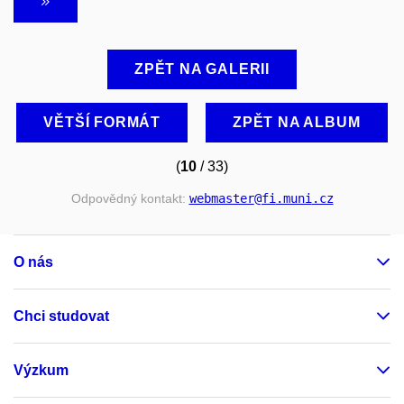
ZPĚT NA GALERII
VĚTŠÍ FORMÁT
ZPĚT NA ALBUM
(
10
/ 33)
Odpovědný kontakt:
webmaster
@fi
.muni
.cz
O nás
Chci studovat
Výzkum