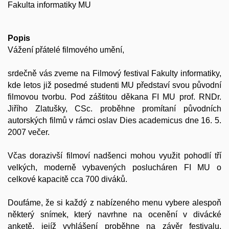
Fakulta informatiky MU
Popis
Vážení přátelé filmového umění,
srdečně vás zveme na Filmový festival Fakulty informatiky,
kde letos již posedmé studenti MU představí svou původní
filmovou tvorbu. Pod záštitou děkana FI MU prof. RNDr.
Jiřího Zlatušky, CSc. proběhne promítaní původních
autorských filmů v rámci oslav Dies academicus dne 16. 5.
2007 večer.
Včas dorazivší filmoví nadšenci mohou využit pohodlí tří
velkých, moderně vybavených poslucháren FI MU o
celkové kapacitě cca 700 diváků.
Doufáme, že si každý z nabízeného menu vybere alespoň
některý snímek, který navrhne na ocenění v divácké
anketě, jejíž vyhlášení proběhne na závěr festivalu.