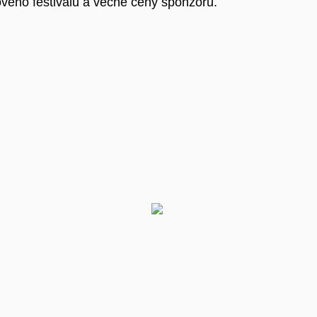
ového festivalu a věcné ceny sponzorů.