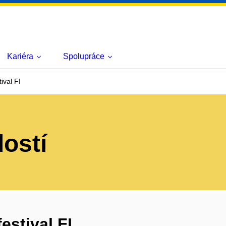
Kariéra
Spolupráce
ival FI
lostí
estival FI