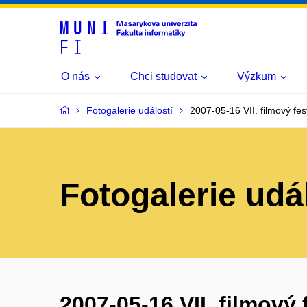
O nás
Chci studovat
Výzkum
Fotogalerie událostí
2007-05-16 VII. filmový fest
Fotogalerie udá
2007-05-16 VII. filmový f