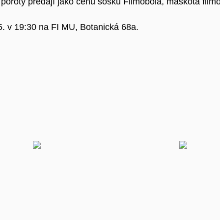
 poroty předají jako cenu sošku Filmobola, maskota film
5. v 19:30 na FI MU, Botanická 68a.