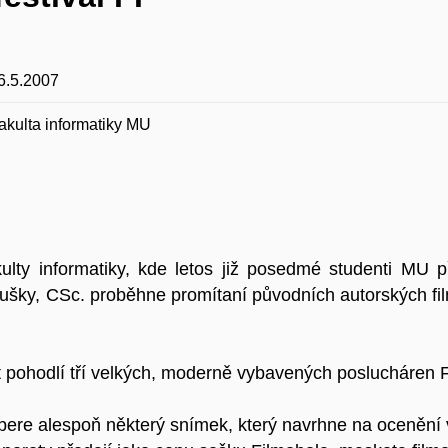
6.5.2007
akulta informatiky MU
ulty informatiky, kde letos již posedmé studenti MU p
atušky, CSc. proběhne promítaní původních autorských fi
t pohodlí tří velkých, moderně vybavených poslucháren 
re alespoň některý snímek, který navrhne na ocenění v