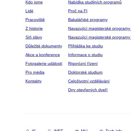
Kdo jsme
Nabídka studijních programů
Lidé
Proč na FI
Pracoviště
Bakalářské programy
Z historie
Navazující magisterské programy
Síň slávy
Navazující magisterské programy 
Důležité dokumenty
Přihláška ke studiu
Akce a konference
Informace o studiu
Fotogalerie událostí
Rigorózní řízení
Pro média
Doktorské studium
Kontakty
Celoživotní vzdělávání
Dny otevřených dveří