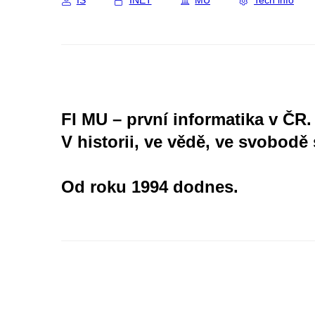
IS
INET
MU
Tech info
FI MU – první informatika v ČR.
V historii, ve vědě, ve svobodě 
Od roku 1994 dodnes.