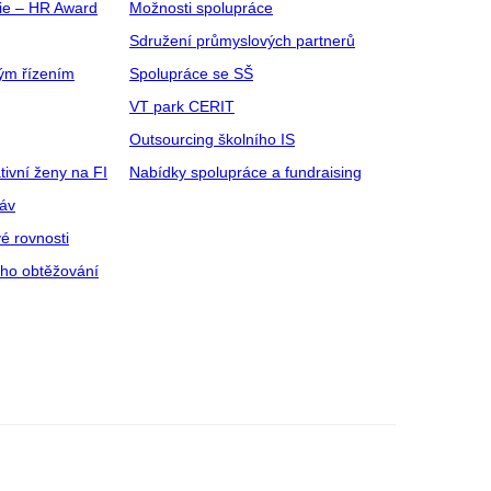
gie – HR Award
Možnosti spolupráce
Sdružení průmyslových partnerů
ým řízením
Spolupráce se SŠ
VT park CERIT
Outsourcing školního IS
tivní ženy na FI
Nabídky spolupráce a fundraising
ráv
é rovnosti
ího obtěžování