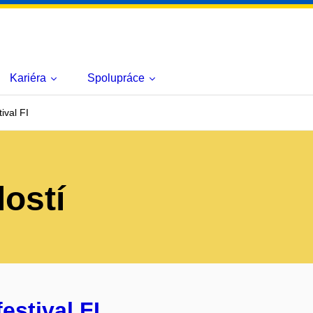
Kariéra
Spolupráce
ival FI
lostí
estival FI