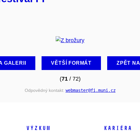
A GALERII
VĚTŠÍ FORMÁT
ZPĚT N
(
71
/ 72)
Odpovědný kontakt:
webmaster
@fi
.muni
.cz
VÝZKUM
KARIÉRA