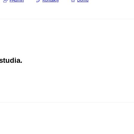
FAdmin
Kontakty
Domů
studia.