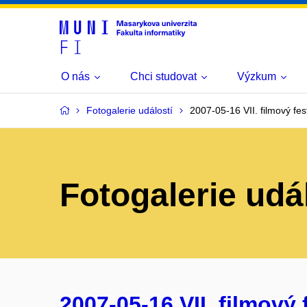
O nás
Chci studovat
Výzkum
Fotogalerie událostí
2007-05-16 VII. filmový fest
Fotogalerie udá
2007-05-16 VII. filmový f