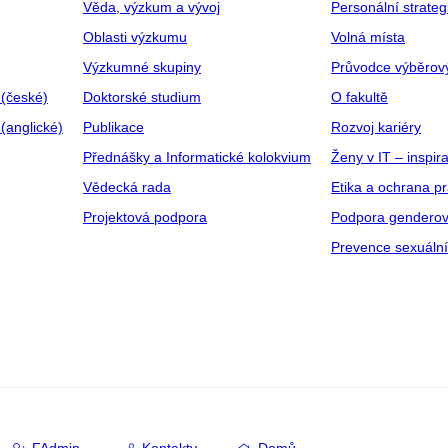
Věda, výzkum a vývoj
Personální strate
Oblasti výzkumu
Volná místa
Výzkumné skupiny
Průvodce výběrov
 (české)
Doktorské studium
O fakultě
(anglické)
Publikace
Rozvoj kariéry
Přednášky a Informatické kolokvium
Ženy v IT – inspira
Vědecká rada
Etika a ochrana p
Projektová podpora
Podpora genderov
Prevence sexuáln