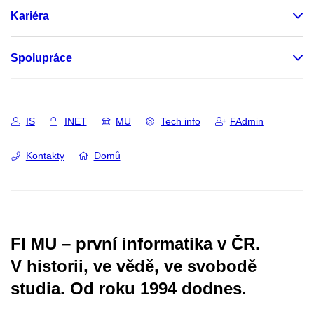
Kariéra
Spolupráce
IS
INET
MU
Tech info
FAdmin
Kontakty
Domů
FI MU – první informatika v ČR.
V historii, ve vědě, ve svobodě
studia.
Od roku 1994 dodnes.