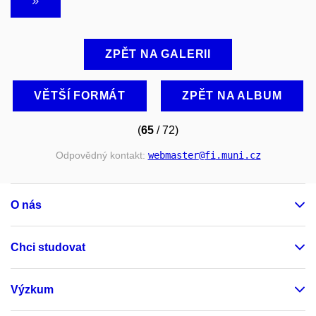
ZPĚT NA GALERII
VĚTŠÍ FORMÁT
ZPĚT NA ALBUM
(
65
/ 72)
Odpovědný kontakt:
webmaster
@fi
.muni
.cz
O nás
Chci studovat
Výzkum