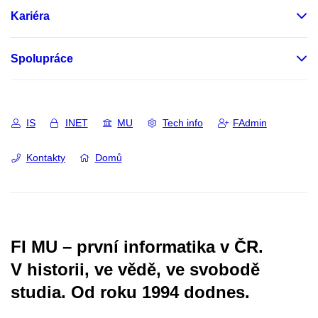
Kariéra
Spolupráce
IS
INET
MU
Tech info
FAdmin
Kontakty
Domů
FI MU – první informatika v ČR.
V historii, ve vědě, ve svobodě
studia.
Od roku 1994 dodnes.