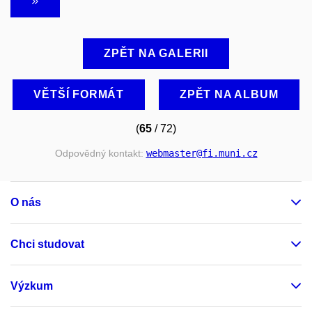
ZPĚT NA GALERII
VĚTŠÍ FORMÁT
ZPĚT NA ALBUM
(
65
/ 72)
Odpovědný kontakt:
webmaster
@fi
.muni
.cz
O nás
Chci studovat
Výzkum