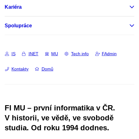
Kariéra
Spolupráce
IS
INET
MU
Tech info
FAdmin
Kontakty
Domů
FI MU – první informatika v ČR.
V historii, ve vědě, ve svobodě
studia.
Od roku 1994 dodnes.