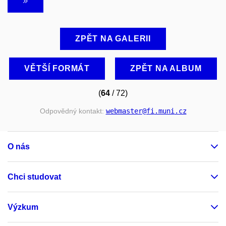
ZPĚT NA GALERII
VĚTŠÍ FORMÁT
ZPĚT NA ALBUM
(
64
/ 72)
Odpovědný kontakt:
webmaster
@fi
.muni
.cz
O nás
Chci studovat
Výzkum