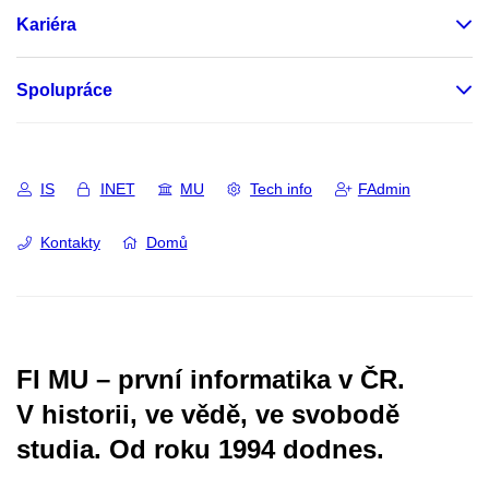
Kariéra
Spolupráce
IS
INET
MU
Tech info
FAdmin
Kontakty
Domů
FI MU – první informatika v ČR.
V historii, ve vědě, ve svobodě
studia.
Od roku 1994 dodnes.