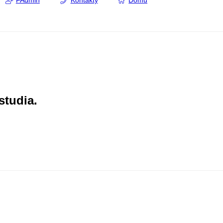
FAdmin
Kontakty
Domů
studia.