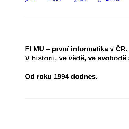
IS
INET
MU
Tech info
FI MU – první informatika v ČR.
V historii, ve vědě, ve svobodě 
Od roku 1994 dodnes.