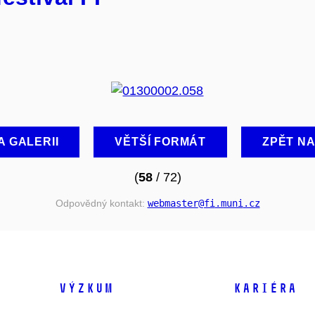
A GALERII
VĚTŠÍ FORMÁT
ZPĚT N
(
58
/ 72)
Odpovědný kontakt:
webmaster
@fi
.muni
.cz
VÝZKUM
KARIÉRA