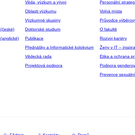
Věda, výzkum a vývoj
Personální strate
Oblasti výzkumu
Volná místa
Výzkumné skupiny
Průvodce výběrov
 (české)
Doktorské studium
O fakultě
(anglické)
Publikace
Rozvoj kariéry
Přednášky a Informatické kolokvium
Ženy v IT – inspira
Vědecká rada
Etika a ochrana p
Projektová podpora
Podpora genderov
Prevence sexuáln