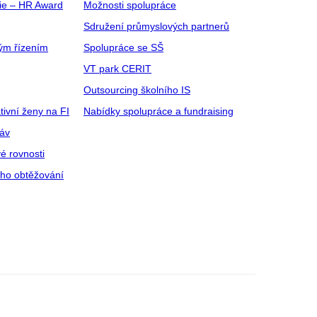
gie – HR Award
Možnosti spolupráce
Sdružení průmyslových partnerů
ým řízením
Spolupráce se SŠ
VT park CERIT
Outsourcing školního IS
tivní ženy na FI
Nabídky spolupráce a fundraising
ráv
é rovnosti
ího obtěžování