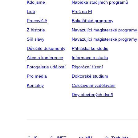
Kdo jsme
Nabídka studijních programů
Lidé
Proč na FI
Pracoviště
Bakalářské programy
Z historie
Navazující magisterské programy
Síň slávy
Navazující magisterské programy 
Důležité dokumenty
Přihláška ke studiu
Akce a konference
Informace o studiu
Fotogalerie událostí
Rigorózní řízení
Pro média
Doktorské studium
Kontakty
Celoživotní vzdělávání
Dny otevřených dveří