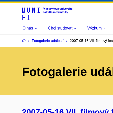
O nás
Chci studovat
Výzkum
Fotogalerie událostí
2007-05-16 VII. filmový fest
Fotogalerie udá
2007-05-16 VII. filmový f