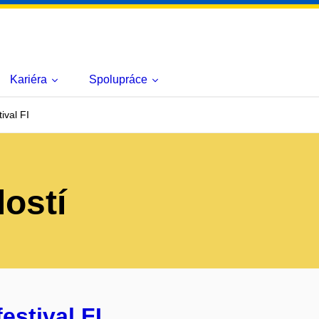
Kariéra
Spolupráce
ival FI
lostí
estival FI